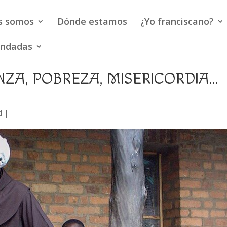
s somos
Dónde estamos
¿Yo franciscano?
endadas
NZA, POBREZA, MISERICORDIA…
d
|