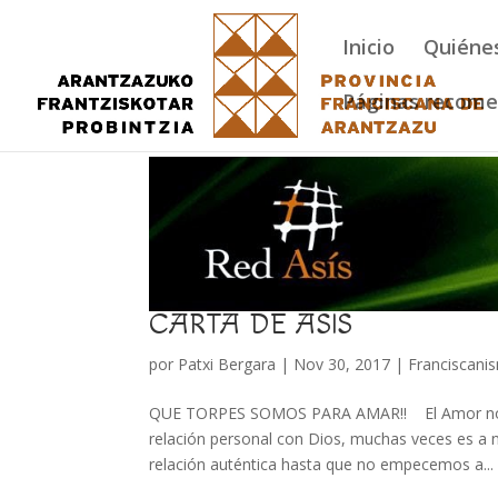
Inicio
Quiéne
Páginas recom
CARTA DE ASIS
por
Patxi Bergara
|
Nov 30, 2017
|
Franciscani
QUE TORPES SOMOS PARA AMAR!! El Amor no es
relación personal con Dios, muchas veces es a
relación auténtica hasta que no empecemos a...